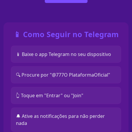
📱 Como Seguir no Telegram
📱 Baixe o app Telegram no seu dispositivo
🔍 Procure por "@777O PlataformaOficial"
👆 Toque em "Entrar" ou "Join"
🔔 Ative as notificações para não perder
nada