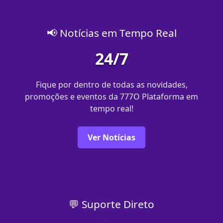
📢 Notícias em Tempo Real
24/7
Fique por dentro de todas as novidades,
promoções e eventos da 777O Plataforma em
tempo real!
Ver Notícias
💬 Suporte Direto