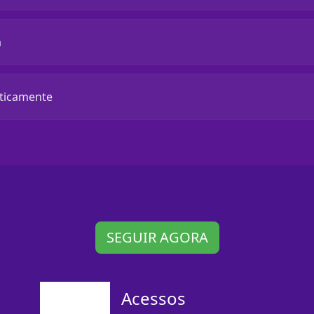
a
aticamente
SEGUIR AGORA
Acessos