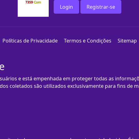
Login
Registrar-se
Políticas de Privacidade
Termos e Condições
Sitemap
de
 usuários e está empenhada em proteger todas as informaçõ
os coletados são utilizados exclusivamente para fins de m