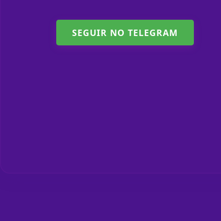
SEGUIR NO TELEGRAM