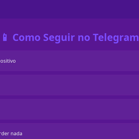
📱 Como Seguir no Telegram
ositivo
erder nada