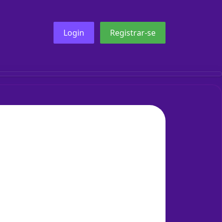
Login
Registrar-se