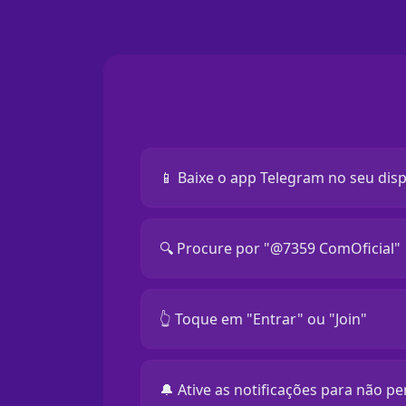
📱 Baixe o app Telegram no seu disp
🔍 Procure por "@7359 ComOficial"
👆 Toque em "Entrar" ou "Join"
🔔 Ative as notificações para não p