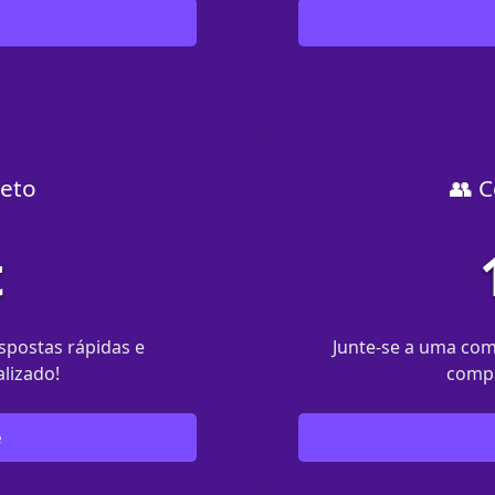
reto
👥 
t
espostas rápidas e
Junte-se a uma com
lizado!
compa
e