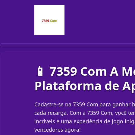
📱 7359 Com A M
Plataforma de A
Cadastre-se na 7359 Com para ganhar 
cada recarga. Com a 7359 Com, você t
incríveis e uma experiência de jogo inig
vencedores agora!