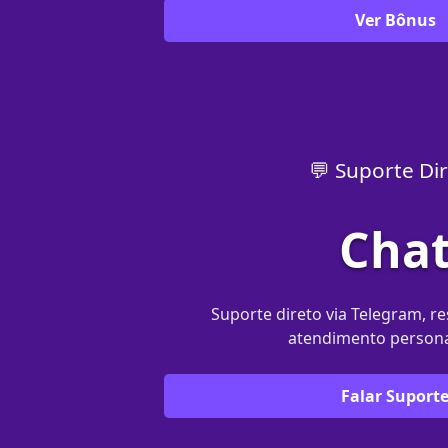
Ver Bônus
💬 Suporte Di
Cha
Suporte direto via Telegram, r
atendimento persona
Falar Suport