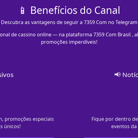
📱 Benefícios do Canal
Descubra as vantagens de seguir a 7359 Com no Telegram
nal de cassino online — na plataforma 7359 Com Brasil , al
promoções imperdíveis!
sivos
📢 Notí
m, promoções especiais
Fique por dentro d
s únicos!
eventos da