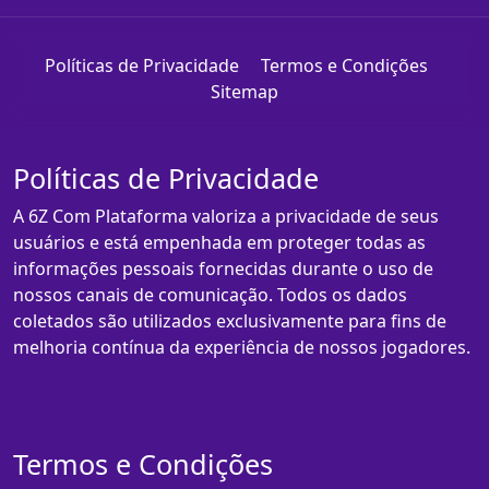
Políticas de Privacidade
Termos e Condições
Sitemap
Políticas de Privacidade
A 6Z Com Plataforma valoriza a privacidade de seus
usuários e está empenhada em proteger todas as
informações pessoais fornecidas durante o uso de
nossos canais de comunicação. Todos os dados
coletados são utilizados exclusivamente para fins de
melhoria contínua da experiência de nossos jogadores.
Termos e Condições