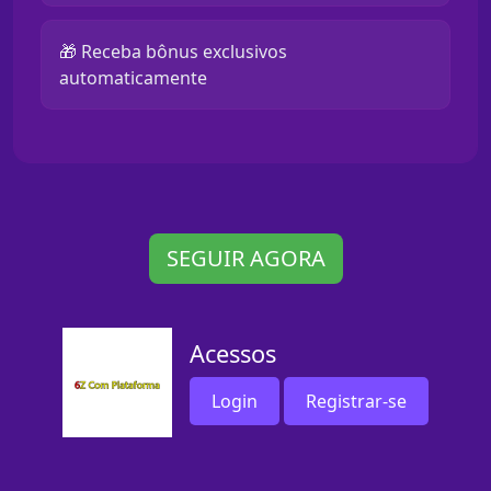
🎁 Receba bônus exclusivos
automaticamente
SEGUIR AGORA
Acessos
Login
Registrar-se