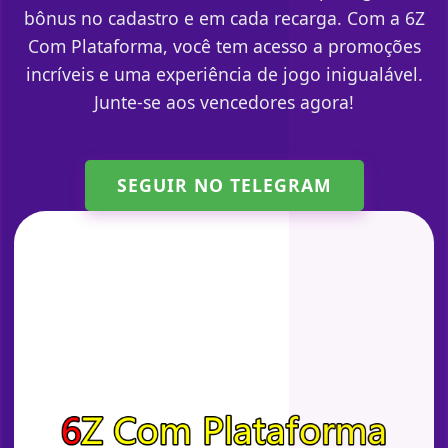
bônus no cadastro e em cada recarga. Com a 6Z
Com Plataforma, você tem acesso a promoções
incríveis e uma experiência de jogo inigualável.
Junte-se aos vencedores agora!
SEGUIR NO TELEGRAM