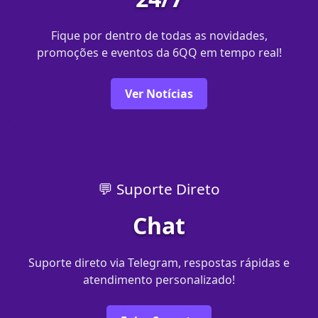
Fique por dentro de todas as novidades,
promoções e eventos da 6QQ em tempo real!
Ver Notícias
💬 Suporte Direto
Chat
Suporte direto via Telegram, respostas rápidas e
atendimento personalizado!