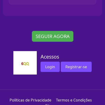
SEGUIR AGORA
Acessos
Login
Registrar-se
Políticas de Privacidade
Termos e Condições