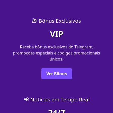
🎁 Bônus Exclusivos
VIP
Receba bônus exclusivos do Telegram,
promoções especiais e códigos promocionais
únicos!
Ver Bônus
📢 Notícias em Tempo Real
24/7