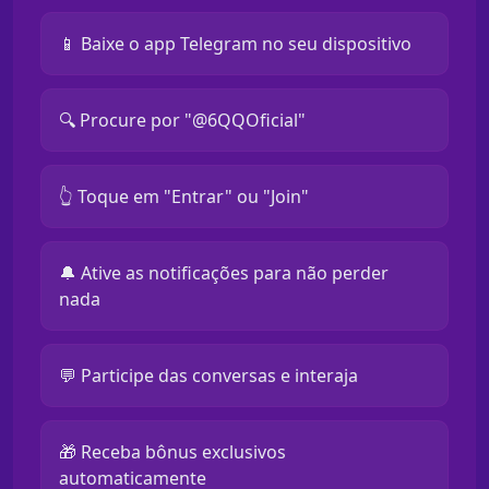
📱 Baixe o app Telegram no seu dispositivo
🔍 Procure por "@6QQOficial"
👆 Toque em "Entrar" ou "Join"
🔔 Ative as notificações para não perder
nada
💬 Participe das conversas e interaja
🎁 Receba bônus exclusivos
automaticamente