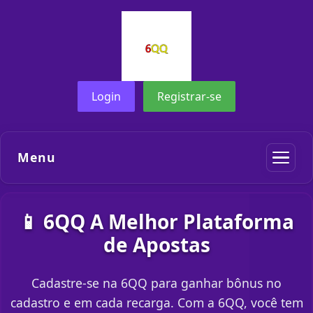
Login
Registrar-se
Menu
📱 6QQ A Melhor Plataforma
de Apostas
Cadastre-se na 6QQ para ganhar bônus no
cadastro e em cada recarga. Com a 6QQ, você tem