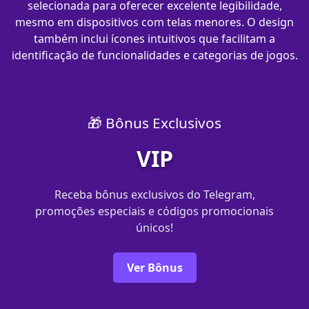
selecionada para oferecer excelente legibilidade,
mesmo em dispositivos com telas menores. O design
também inclui ícones intuitivos que facilitam a
identificação de funcionalidades e categorias de jogos.
🎁 Bônus Exclusivos
VIP
Receba bônus exclusivos do Telegram,
promoções especiais e códigos promocionais
únicos!
Ver Bônus