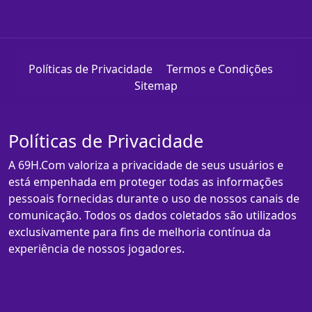
Políticas de Privacidade
Termos e Condições
Sitemap
Políticas de Privacidade
A 69H.Com valoriza a privacidade de seus usuários e
está empenhada em proteger todas as informações
pessoais fornecidas durante o uso de nossos canais de
comunicação. Todos os dados coletados são utilizados
exclusivamente para fins de melhoria contínua da
experiência de nossos jogadores.