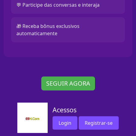
💬 Participe das conversas e interaja
🎁 Receba bônus exclusivos
automaticamente
SEGUIR AGORA
Acessos
Login
Registrar-se