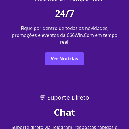
24/7
Fique por dentro de todas as novidades,
promoções e eventos da 666Win.Com em tempo
real!
Ver Notícias
💬 Suporte Direto
Chat
Suporte direto via Telegram, respostas rápidas e