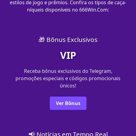
estilos de jogo e prêmios. Confira os tipos de caça-
níqueis disponíveis no 666Win.Com:
🎁 Bônus Exclusivos
VIP
Receba bônus exclusivos do Telegram,
promoções especiais e códigos promocionais
únicos!
Ver Bônus
📢 Notícias em Tempo Real