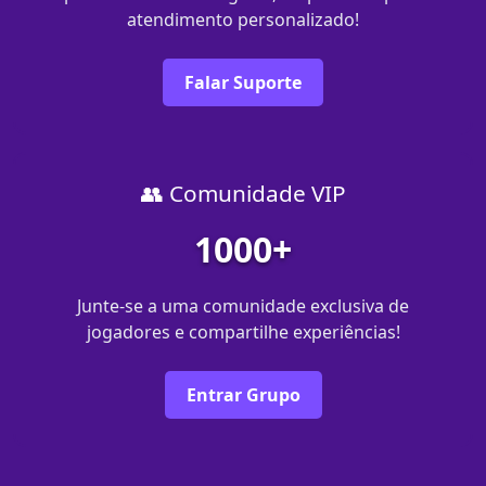
atendimento personalizado!
Falar Suporte
👥 Comunidade VIP
1000+
Junte-se a uma comunidade exclusiva de
jogadores e compartilhe experiências!
Entrar Grupo