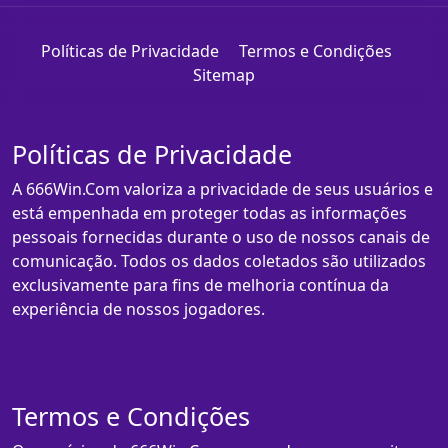
Políticas de Privacidade
Termos e Condições
Sitemap
Políticas de Privacidade
A 666Win.Com valoriza a privacidade de seus usuários e
está empenhada em proteger todas as informações
pessoais fornecidas durante o uso de nossos canais de
comunicação. Todos os dados coletados são utilizados
exclusivamente para fins de melhoria contínua da
experiência de nossos jogadores.
Termos e Condições