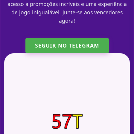
acesso a promoções incríveis e uma experiência
de jogo inigualável. Junte-se aos vencedores
agora!
SEGUIR NO TELEGRAM