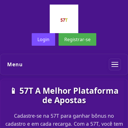
Login
Registrar-se
Menu
📱 57T A Melhor Plataforma
de Apostas
Cadastre-se na 57T para ganhar bônus no
cadastro e em cada recarga. Com a 57T, você tem