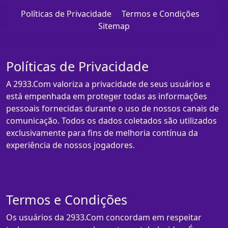
Políticas de Privacidade
Termos e Condições
Sitemap
Políticas de Privacidade
A 2933.Com valoriza a privacidade de seus usuários e
está empenhada em proteger todas as informações
pessoais fornecidas durante o uso de nossos canais de
comunicação. Todos os dados coletados são utilizados
exclusivamente para fins de melhoria contínua da
experiência de nossos jogadores.
Termos e Condições
Os usuários da 2933.Com concordam em respeitar