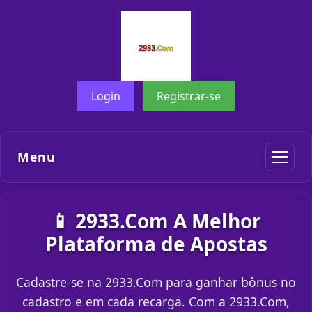
Login
Registrar-se
Menu
📱 2933.Com A Melhor
Plataforma de Apostas
Cadastre-se na 2933.Com para ganhar bônus no
cadastro e em cada recarga. Com a 2933.Com,