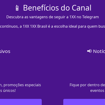
📱 Benefícios do Canal
Descubra as vantagens de seguir a 1XX no Telegram
ntínuos, a 1XX 1XX Brasil é a escolha ideal para quem bus
sivos
📢 Notí
m, promoções especiais
Fique por dentro d
s únicos!
eventos