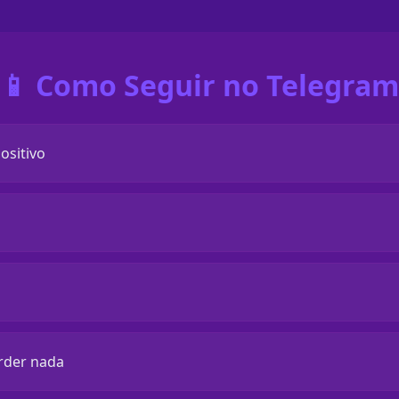
📱 Como Seguir no Telegram
ositivo
erder nada