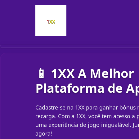
📱 1XX A Melhor
Plataforma de A
Cadastre-se na 1XX para ganhar bônus 
recarga. Com a 1XX, você tem acesso a 
uma experiência de jogo inigualável. J
agora!