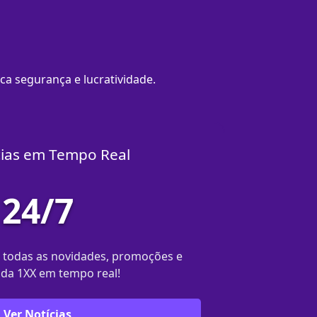
ca segurança e lucratividade.
cias em Tempo Real
24/7
e todas as novidades, promoções e
 da 1XX em tempo real!
Ver Notícias