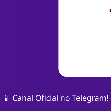
📱 Canal Oficial no Telegram!